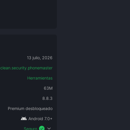
13 julio, 2026
.clean.security.phonemaster
Herramientas
63M
8.8.3
Premium desbloqueado
android
Android 7.0+
check_circle
expand_more
Seguro