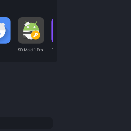
SD Maid 1 Pro
Parallel App
NordVPN
Drawi