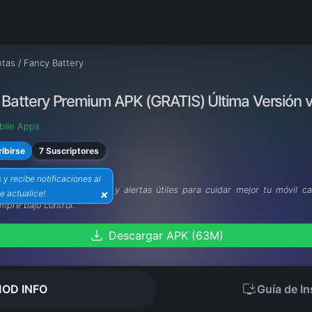
ntas
/
Fancy Battery
Battery Premium APK (GRATIS) Última Versión v
bile Apps
7 Suscriptores
ibirse
s y recibe notificaciones al
es completas, datos claros y alertas útiles para cuidar mejor tu móvil 
×
e actualice!
mpre bajo control.
download
Descargar APK (63M)
install_desktop
OD INFO
Guía de In