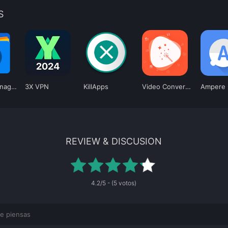
S
RS File Manager
3X VPN
KillApps
Video Converter Pro
Ampere
REVIEW & DISCUSION
4.2/5 - (5 votos)