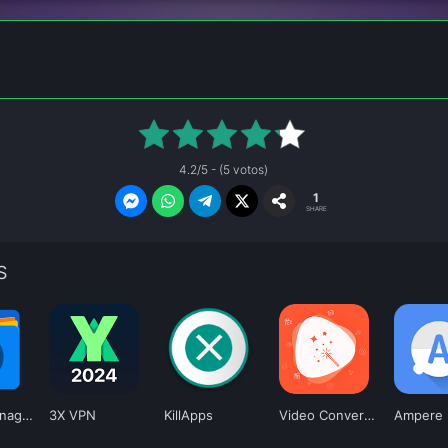
4.2/5 - (5 votos)
1
SHARE
S
RS File Manager
3X VPN
KillApps
Video Converter Pro
Ampere