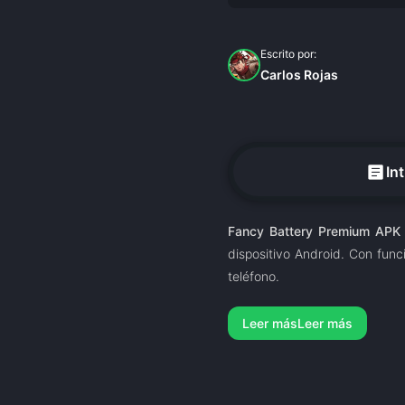
Escrito por:
Carlos Rojas
article
In
Fancy Battery Premium APK
dispositivo Android. Con func
teléfono.
Leer más