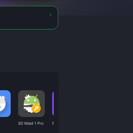
SD Maid 1 Pro
Parallel App
NordVPN
Drawi