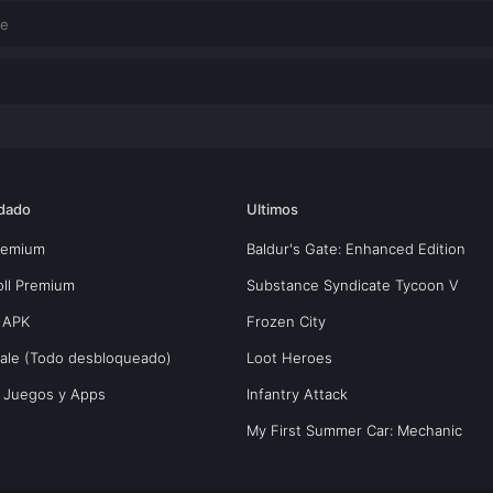
dado
Ultimos
Premium
Baldur's Gate: Enhanced Edition
oll Premium
Substance Syndicate Tycoon V
 APK
Frozen City
yale (Todo desbloqueado)
Loot Heroes
s Juegos y Apps
Infantry Attack
My First Summer Car: Mechanic