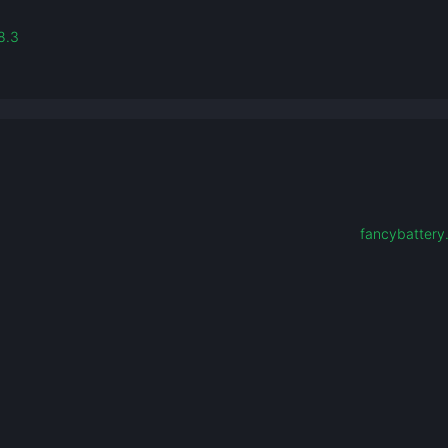
8.3
fancybattery